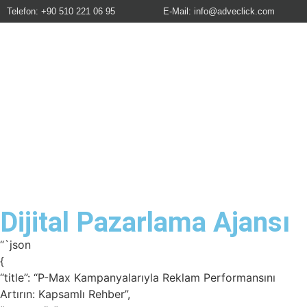
Telefon: +90 510 221 06 95
E-Mail:
info@adveclick.com
Dijital Pazarlama Ajansı
“`json
{
“title”: “P-Max Kampanyalarıyla Reklam Performansını
Artırın: Kapsamlı Rehber”,