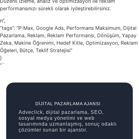
Düzenli izleme, analiz ve optimizasyon ile reklam
performansınızı sürekli olarak iyileştirebilirsiniz.
n”,
“tags”: “P-Max, Google Ads, Performans Maksimum, Dijital
Pazarlama, Reklam, Reklam Performansı, Dönüşüm, Yapay
Zeka, Makine Öğrenimi, Hedef Kitle, Optimizasyon, Reklam
Öğeleri, Bütçe, Teklif Stratejisi”
}
“`
DIJITAL PAZARLAMA AJANSI
Adveclick, dijital pazarlama, SEO,
sosyal medya yönetimi ve web
tasarımında uzmanlaşmış, sonuç odaklı
çözümler sunan bir ajanstır.