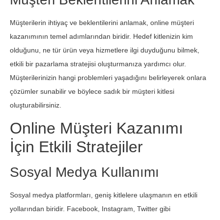
Müşterilerin ihtiyaç ve beklentilerini anlamak, online müşteri
kazanımının temel adımlarından biridir. Hedef kitlenizin kim
olduğunu, ne tür ürün veya hizmetlere ilgi duyduğunu bilmek,
etkili bir pazarlama stratejisi oluşturmanıza yardımcı olur.
Müşterilerinizin hangi problemleri yaşadığını belirleyerek onlara
çözümler sunabilir ve böylece sadık bir müşteri kitlesi
oluşturabilirsiniz.
Online Müşteri Kazanımı
İçin Etkili Stratejiler
Sosyal Medya Kullanımı
Sosyal medya platformları, geniş kitlelere ulaşmanın en etkili
yollarından biridir. Facebook, Instagram, Twitter gibi