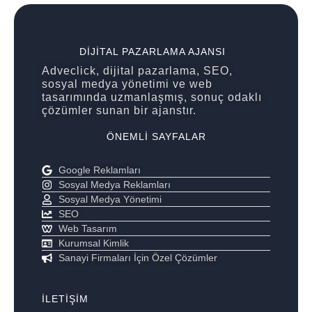
DIJITAL PAZARLAMA AJANSI
Adveclick, dijital pazarlama, SEO,
sosyal medya yönetimi ve web
tasarımında uzmanlaşmış, sonuç odaklı
çözümler sunan bir ajanstır.
ÖNEMLI SAYFALAR
Google Reklamları
Sosyal Medya Reklamları
Sosyal Medya Yönetimi
SEO
Web Tasarım
Kurumsal Kimlik
Sanayi Firmaları İçin Özel Çözümler
İLETİŞİM