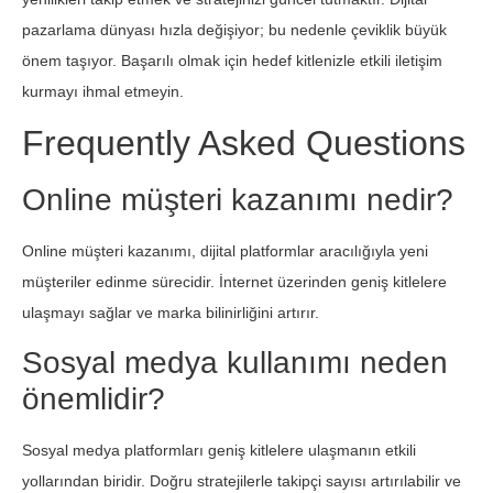
pazarlama dünyası hızla değişiyor; bu nedenle çeviklik büyük
önem taşıyor. Başarılı olmak için hedef kitlenizle etkili iletişim
kurmayı ihmal etmeyin.
Frequently Asked Questions
Online müşteri kazanımı nedir?
Online müşteri kazanımı, dijital platformlar aracılığıyla yeni
müşteriler edinme sürecidir. İnternet üzerinden geniş kitlelere
ulaşmayı sağlar ve marka bilinirliğini artırır.
Sosyal medya kullanımı neden
önemlidir?
Sosyal medya platformları geniş kitlelere ulaşmanın etkili
yollarından biridir. Doğru stratejilerle takipçi sayısı artırılabilir ve