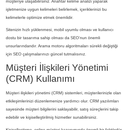
müşteriye ulaşabilirsiniz. Anahtar kelime analizi yaparak
işletmenize uygun kelimeleri belirlemek, içeriklerinizi bu
kelimelerle optimize etmek önemlidir.
Sitenizin hızlı yüklenmesi, mobil uyumlu olması ve kullanıcı
dostu bir tasarıma sahip olması da SEO’nun önemli
unsurlarındandır. Arama motoru algoritmaları sürekli değiştiği
için SEO çalışmalarınızı güncel tutmalısınız.
Müşteri İlişkileri Yönetimi
(CRM) Kullanımı
Müşteri ilişkileri yönetimi (CRM) sistemleri, müşterilerinizle olan
etkileşimlerinizi düzenlemenize yardımcı olur. CRM yazılımları
sayesinde müşteri bilgilerini saklayabilir, satış süreçlerini takip
edebilir ve kişiselleştirilmiş hizmetler sunabilirsiniz.
Kişiselleştirme, online müşteri kazanımında önemli bir faktördür.