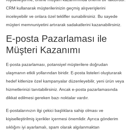
CRM kullanarak müşterilerinizin geçmiş alışverişlerini
inceleyebilir ve onlara özel teklifler sunabilirsiniz. Bu sayede
müşteri memnuniyetini artırarak sadakatlerini kazanabilirsiniz.
E-posta Pazarlaması ile
Müşteri Kazanımı
E-posta pazarlaması, potansiyel müşterilere doğrudan
ulaşmanın etkili yollarından biridir. E-posta listeleri oluşturarak
hedef kitlenize özel kampanyalar düzenleyebilir, yeni ürün veya
hizmetlerinizi tanıtabilirsiniz. Ancak e-posta pazarlamasında
dikkat edilmesi gereken bazı noktalar vardır.
E-postalarınızın ilgi çekici başlıklara sahip olması ve
kişiselleştirilmiş içerikler içermesi önemlidir. Ayrıca gönderim
sıklığını iyi ayarlamalı, spam olarak algılanmaktan