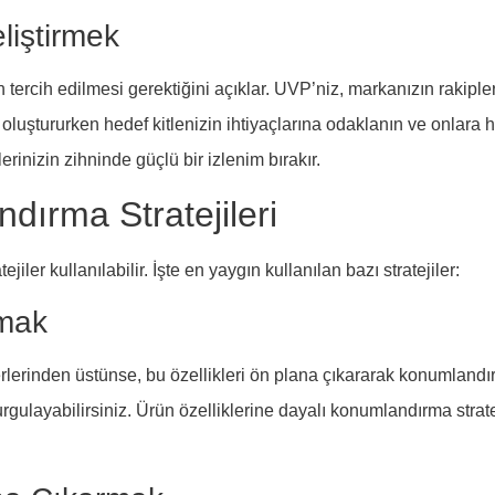
liştirmek
ercih edilmesi gerektiğini açıklar. UVP’niz, markanızın rakiplerd
oluştururken hedef kitlenizin ihtiyaçlarına odaklanın ve onlara ha
inizin zihninde güçlü bir izlenim bırakır.
dırma Stratejileri
ler kullanılabilir. İşte en yaygın kullanılan bazı stratejiler:
nmak
ğerlerinden üstünse, bu özellikleri ön plana çıkararak konumlandır
urgulayabilirsiniz. Ürün özelliklerine dayalı konumlandırma strate