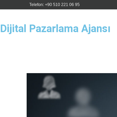
Telefon: +90 510 221 06 95
Dijital Pazarlama Ajansı