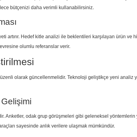
ylece bütçenizi daha verimli kullanabilirsiniz.
tması
ti artırır. Hedef kitle analizi ile beklentileri karşılayan ürün v
çevresine olumlu referanslar verir.
tirilmesi
 düzenli olarak güncellenmelidir. Teknoloji geliştikçe yeni analiz 
 Gelişimi
. Anketler, odak grup görüşmeleri gibi geleneksel yöntemlerin ya
k araçları sayesinde anlık verilere ulaşmak mümkündür.