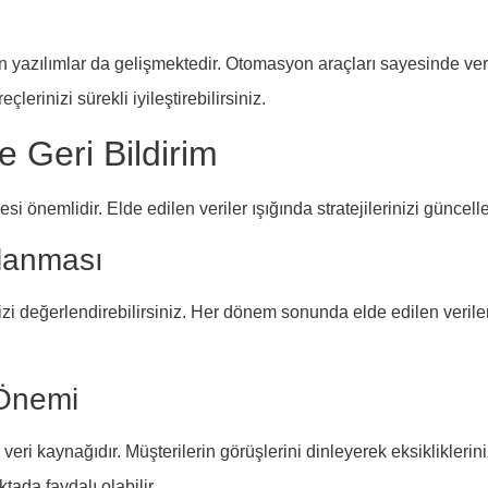
an yazılımlar da gelişmektedir. Otomasyon araçları sayesinde veri 
çlerinizi sürekli iyileştirebilirsiniz.
 Geri Bildirim
i önemlidir. Elde edilen veriler ışığında stratejilerinizi güncell
lanması
i değerlendirebilirsiniz. Her dönem sonunda elde edilen verileri
 Önemi
veri kaynağıdır. Müşterilerin görüşlerini dinleyerek eksikliklerini
tada faydalı olabilir.