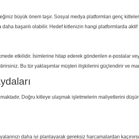
ğiniz büyük önem taşır. Sosyal medya platformları genç kitlelere 
ha başarılı olabilir. Hedef kitlenizin hangi platformlarda aktif 
çekmede etkilidir. İsimlerine hitap ederek gönderilen e-postalar v
irsiniz. Bu tür yaklaşımlar müşteri ilişkilerini güçlendirir ve marka
aydaları
aktadır. Doğru kitleye ulaşmak işletmelerin maliyetlerini düşürürk
nyalarınızı daha iyi planlayarak gereksiz harcamalardan kaçınırsı