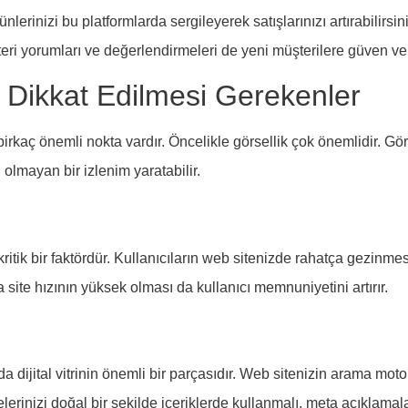
. Ürünlerinizi bu platformlarda sergileyerek satışlarınızı artırabili
şteri yorumları ve değerlendirmeleri de yeni müşterilere güven ver
da Dikkat Edilmesi Gerekenler
irkaç önemli nokta vardır. Öncelikle görsellik çok önemlidir. Görse
olmayan bir izlenim yaratabilir.
a kritik bir faktördür. Kullanıcıların web sitenizde rahatça gezin
ıca site hızının yüksek olması da kullanıcı memnuniyetini artırır.
ijital vitrinin önemli bir parçasıdır. Web sitenizin arama motor
lerinizi doğal bir şekilde içeriklerde kullanmalı, meta açıklamala