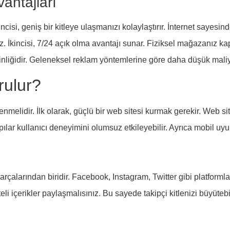
vantajları
rincisi, geniş bir kitleye ulaşmanızı kolaylaştırır. İnternet sayesi
iz. İkincisi, 7/24 açık olma avantajı sunar. Fiziksel mağazanız ka
inliğidir. Geleneksel reklam yöntemlerine göre daha düşük maliyet
urulur?
lenmelidir. İlk olarak, güçlü bir web sitesi kurmak gerekir. Web si
lar kullanıcı deneyimini olumsuz etkileyebilir. Ayrıca mobil uyum
parçalarından biridir. Facebook, Instagram, Twitter gibi platforml
i içerikler paylaşmalısınız. Bu sayede takipçi kitlenizi büyütebil