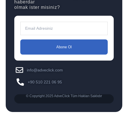
haberdar
olmak ister misiniz?
Abone Ol
info@adveclick.com
+90 510 221 06 95
© Copyright 2025 AdveClick Tüm Hakları Saklıdır