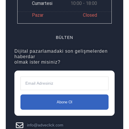
Cumartesi
10:00 - 18:00
Pazar
Closed
BÜLTEN
Dijital pazarlamadaki son gelişmelerden
haberdar
olmak ister misiniz?
Abone Ol
info@adveclick.com